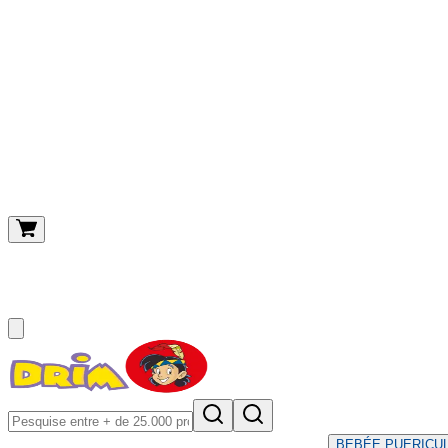
O meu carrinho
(
0
)
BEBÉ
E PUERICU