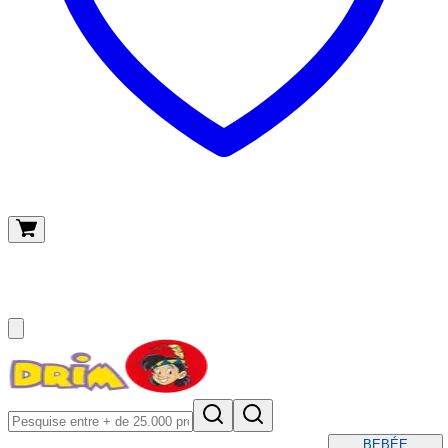
O meu carrinho
(
0
)
BEBÉ
E