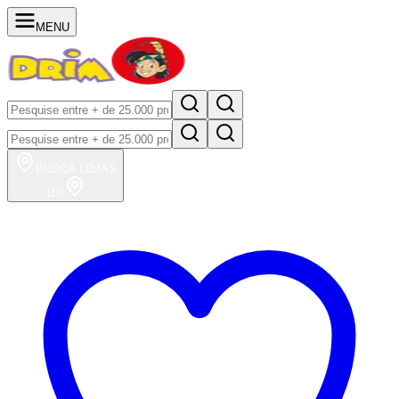
MENU
BUSCA
LOJAS
100