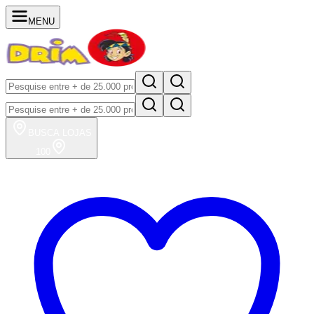
MENU
BUSCA
LOJAS
100