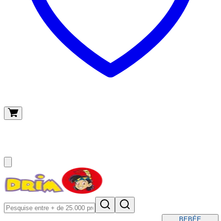
O meu carrinho
(
0
)
BEBÉ
E