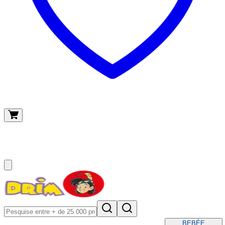
O meu carrinho
(
0
)
BEBÉ
E