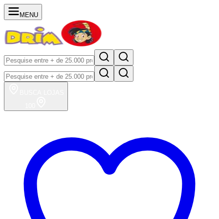
MENU
BUSCA
LOJAS
100