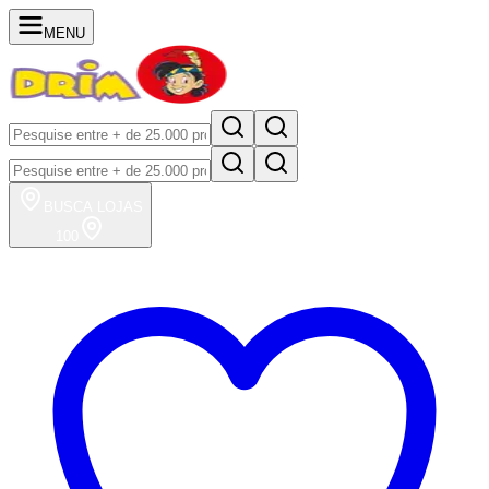
MENU
BUSCA
LOJAS
100