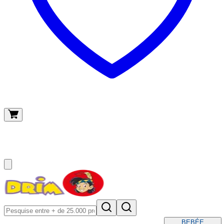
O meu carrinho
(
0
)
BEBÉ
E