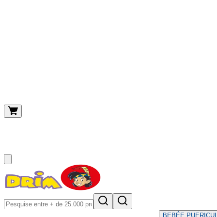
O meu carrinho
(
0
)
BEBÉ
E PUERICU