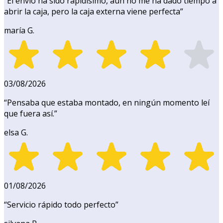
“
El envío ha sido rapidísimo, aún no me ha dado tiempo a
abrir la caja, pero la caja externa viene perfecta
”
maría G.
03/08/2026
“
Pensaba que estaba montado, en ningún momento leí
que fuera así.
”
elsa G.
01/08/2026
“
Servicio rápido todo perfecto
”