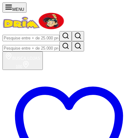
MENU
BUSCA
LOJAS
100