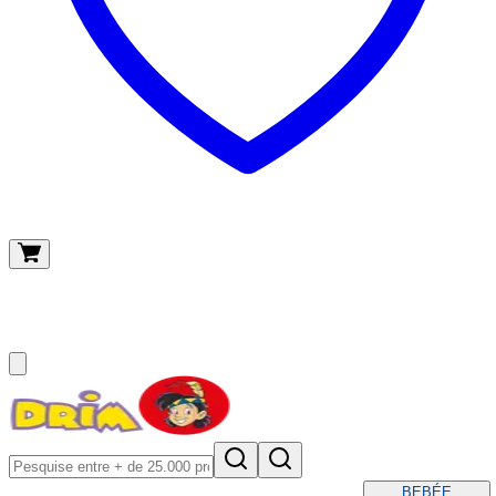
O meu carrinho
(
0
)
BEBÉ
E