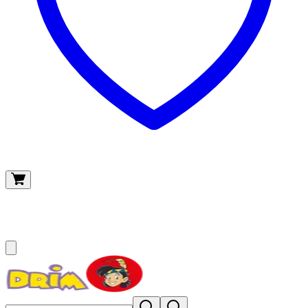
O meu carrinho
(
0
)