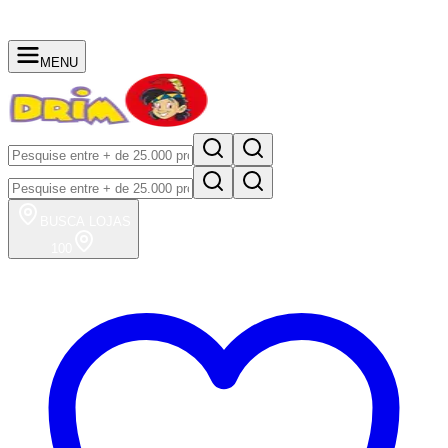
MENU
BUSCA
LOJAS
100