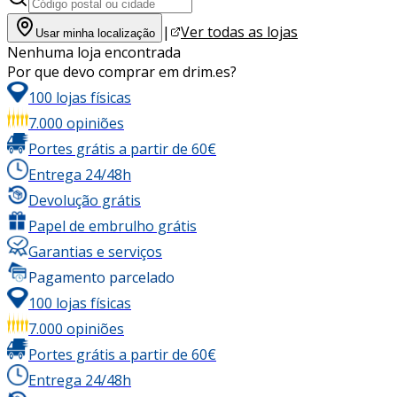
|
Ver todas as lojas
Usar minha localização
Nenhuma loja encontrada
Por que devo comprar em drim.es?
100 lojas físicas
7.000 opiniões
Portes grátis a partir de 60€
Entrega 24/48h
Devolução grátis
Papel de embrulho grátis
Garantias e serviços
Pagamento parcelado
100 lojas físicas
7.000 opiniões
Portes grátis a partir de 60€
Entrega 24/48h