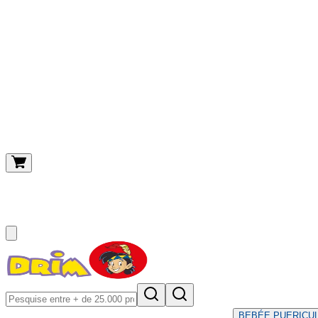
O meu carrinho
(
0
)
BEBÉ
E PUERICU