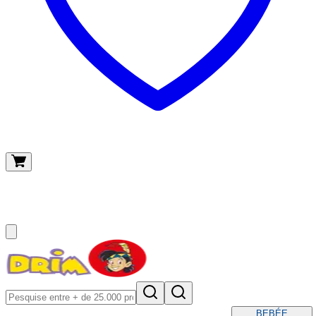
O meu carrinho
(
0
)
BEBÉ
E