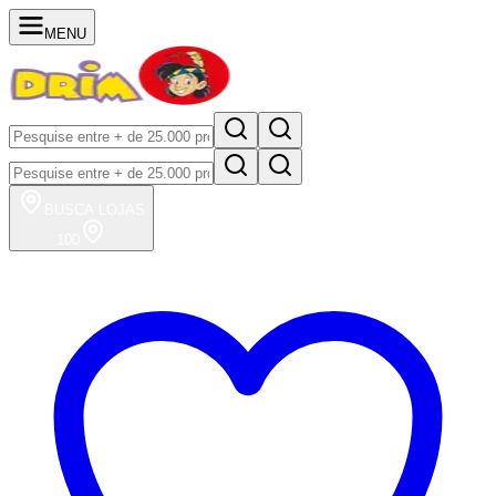
MENU
BUSCA
LOJAS
100