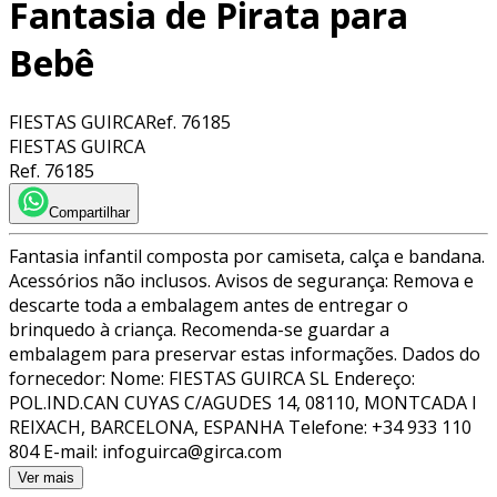
Fantasia de Pirata para
Bebê
FIESTAS GUIRCA
Ref.
76185
FIESTAS GUIRCA
Ref.
76185
Compartilhar
Fantasia infantil composta por camiseta, calça e bandana.
Acessórios não inclusos. Avisos de segurança: Remova e
descarte toda a embalagem antes de entregar o
brinquedo à criança. Recomenda-se guardar a
embalagem para preservar estas informações. Dados do
fornecedor: Nome: FIESTAS GUIRCA SL Endereço:
POL.IND.CAN CUYAS C/AGUDES 14, 08110, MONTCADA I
REIXACH, BARCELONA, ESPANHA Telefone: +34 933 110
804 E-mail: infoguirca@girca.com
Ver mais