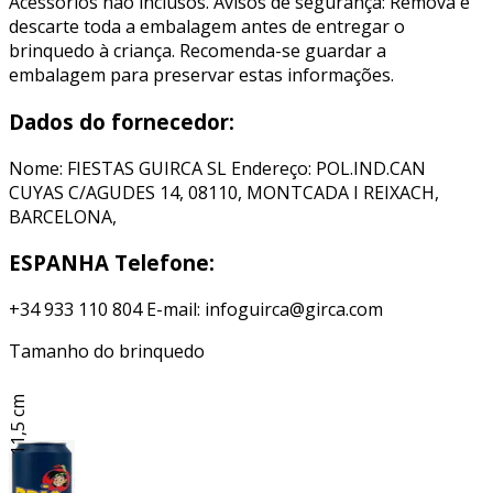
Acessórios não inclusos. Avisos de segurança: Remova e
descarte toda a embalagem antes de entregar o
brinquedo à criança. Recomenda-se guardar a
embalagem para preservar estas informações.
Dados do fornecedor:
Nome: FIESTAS GUIRCA SL Endereço: POL.IND.CAN
CUYAS C/AGUDES 14, 08110, MONTCADA I REIXACH,
BARCELONA,
ESPANHA Telefone:
+34 933 110 804 E-mail: infoguirca@girca.com
Tamanho do brinquedo
11,5 cm