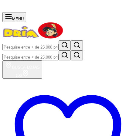
MENU
BUSCA
LOJAS
100