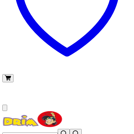
O meu carrinho
(
0
)