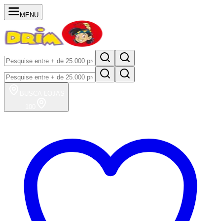
MENU
BUSCA
LOJAS
100