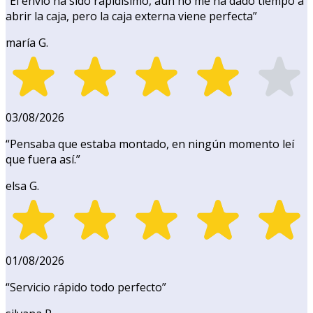
“
El envío ha sido rapidísimo, aún no me ha dado tiempo a
abrir la caja, pero la caja externa viene perfecta
”
maría G.
03/08/2026
“
Pensaba que estaba montado, en ningún momento leí
que fuera así.
”
elsa G.
01/08/2026
“
Servicio rápido todo perfecto
”