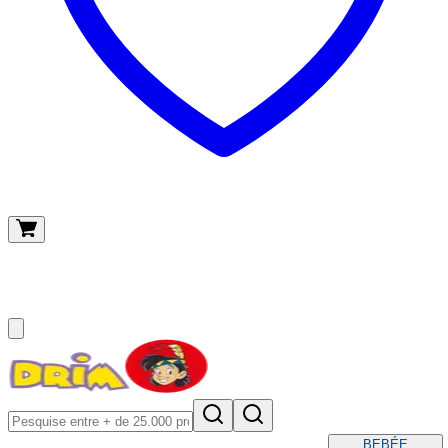
O meu carrinho
(
0
)
BEBÉ
E