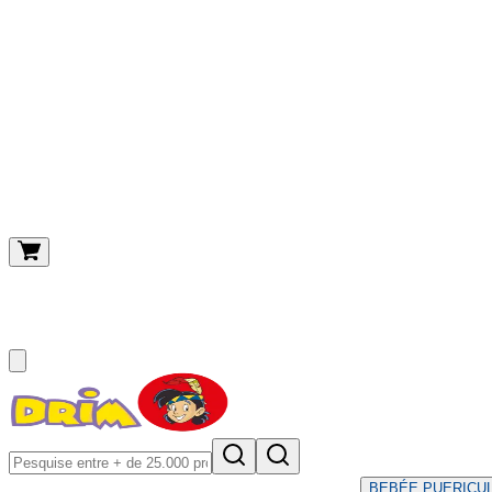
O meu carrinho
(
0
)
BEBÉ
E PUERICU