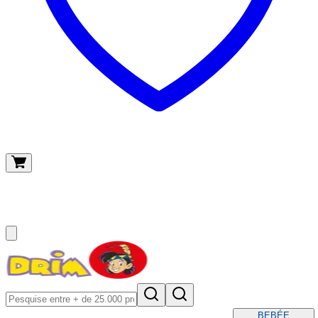
O meu carrinho
(
0
)
BEBÉ
E