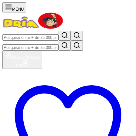
MENU
BUSCA
LOJAS
100