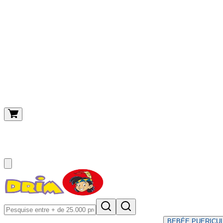
O meu carrinho
(
0
)
BEBÉ
E PUERICU