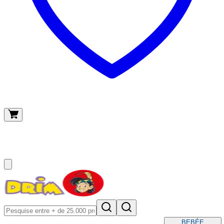
O meu carrinho
(
0
)
BEBÉ
E