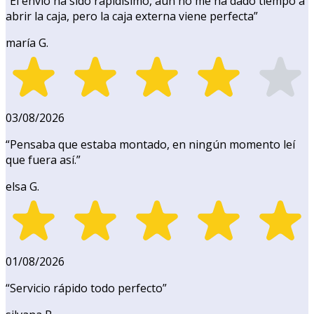
“
El envío ha sido rapidísimo, aún no me ha dado tiempo a
abrir la caja, pero la caja externa viene perfecta
”
maría G.
03/08/2026
“
Pensaba que estaba montado, en ningún momento leí
que fuera así.
”
elsa G.
01/08/2026
“
Servicio rápido todo perfecto
”