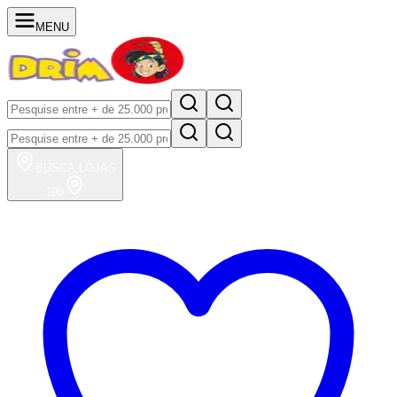
MENU
BUSCA
LOJAS
100