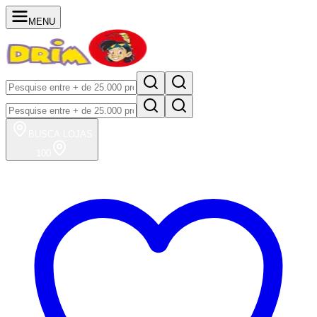
MENU
BUSCA
LOJAS
100