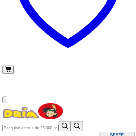
O meu carrinho
(
0
)
BEBÉ
E