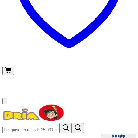
O meu carrinho
(
0
)
BEBÉ
E