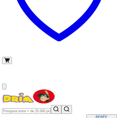
O meu carrinho
(
0
)
BEBÉ
E