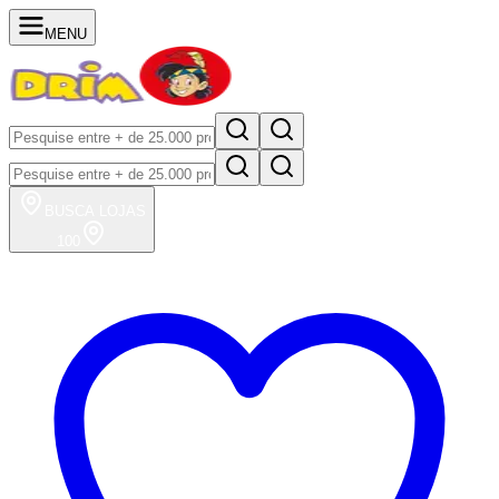
MENU
BUSCA
LOJAS
100