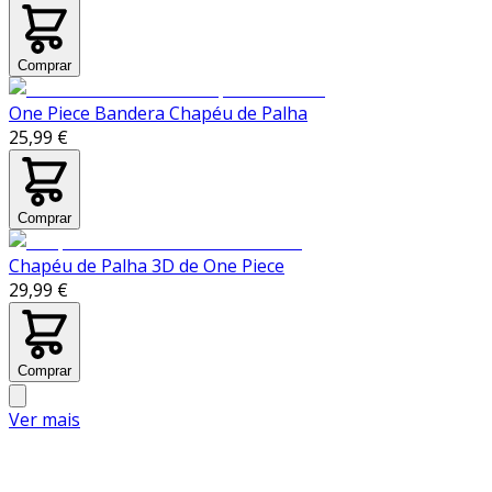
Comprar
One Piece Bandera Chapéu de Palha
25,99 €
Comprar
Chapéu de Palha 3D de One Piece
29,99 €
Comprar
Ver mais