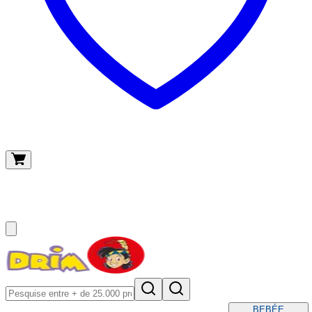
O meu carrinho
(
0
)
BEBÉ
E