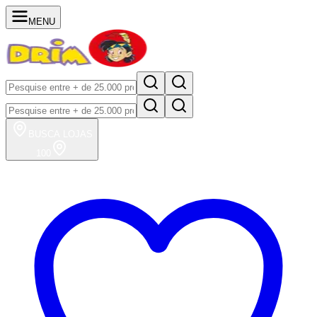
MENU
BUSCA
LOJAS
100