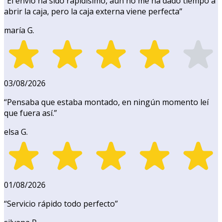
“
El envío ha sido rapidísimo, aún no me ha dado tiempo a
abrir la caja, pero la caja externa viene perfecta
”
maría G.
03/08/2026
“
Pensaba que estaba montado, en ningún momento leí
que fuera así.
”
elsa G.
01/08/2026
“
Servicio rápido todo perfecto
”