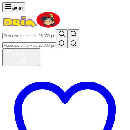
MENU
BUSCA
LOJAS
100