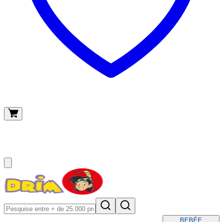
O meu carrinho
(
0
)
BEBÉ
E