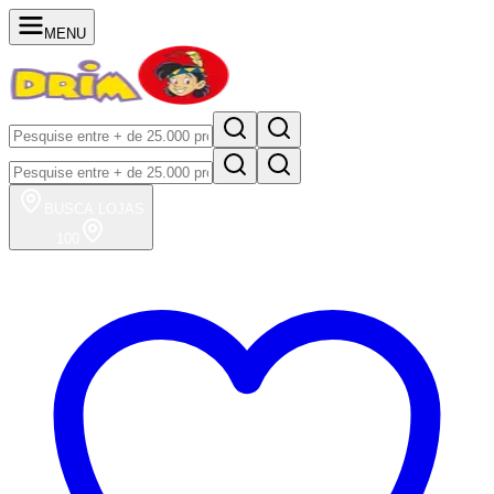
MENU
BUSCA
LOJAS
100