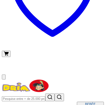
O meu carrinho
(
0
)
BEBÉ
E