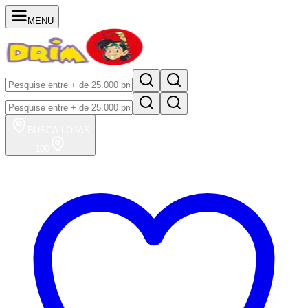
MENU
BUSCA
LOJAS
100