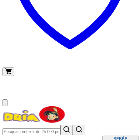
O meu carrinho
(
0
)
BEBÉ
E