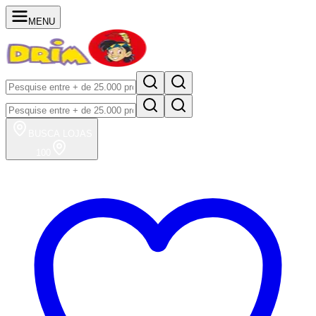
MENU
BUSCA
LOJAS
100