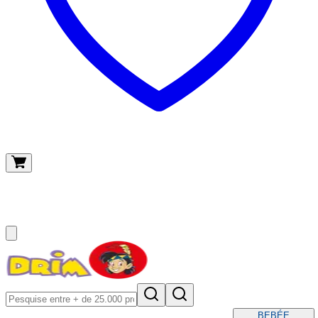
O meu carrinho
(
0
)
BEBÉ
E