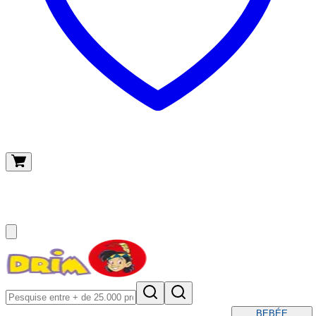
O meu carrinho
(
0
)
BEBÉ
E