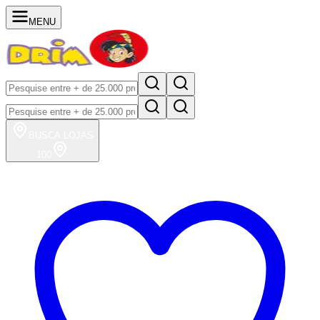
MENU
BUSCA
LOJAS
100