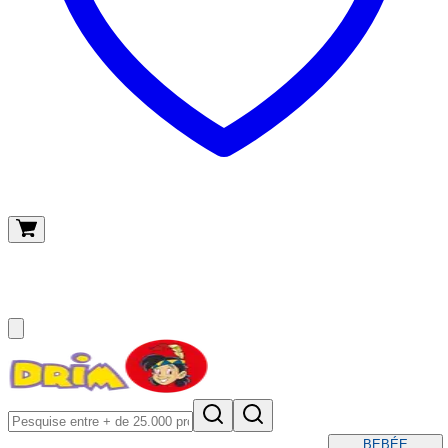
O meu carrinho
(
0
)
BEBÉ
E