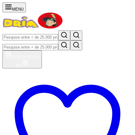
MENU
BUSCA
LOJAS
100