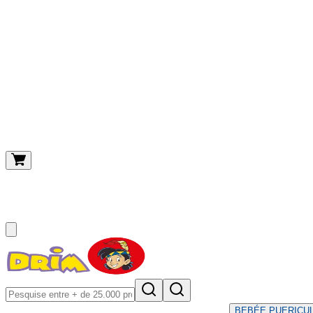
O meu carrinho
(
0
)
BEBÉ
E PUERICU