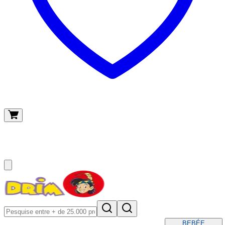
O meu carrinho
(
0
)
BEBÉ
E