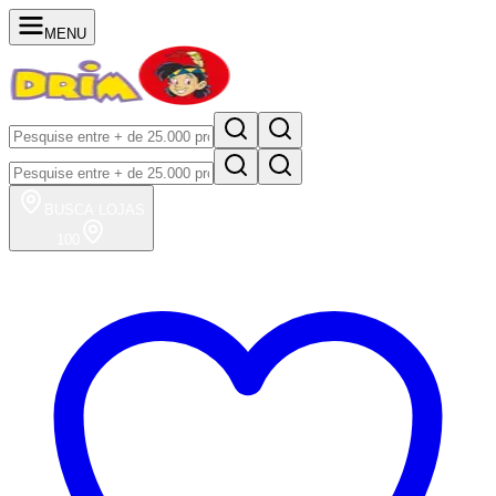
MENU
BUSCA
LOJAS
100