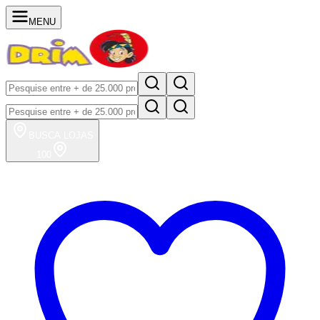
MENU
BUSCA
LOJAS
100