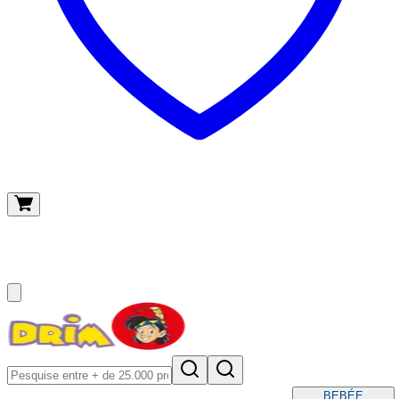
O meu carrinho
(
0
)
BEBÉ
E