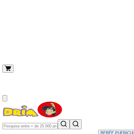
O meu carrinho
(
0
)
BEBÉ
E PUERICU