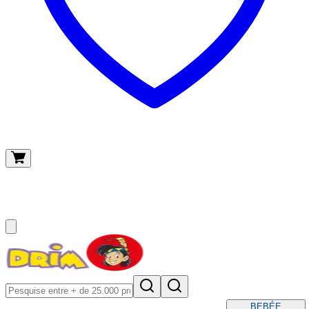
O meu carrinho
(
0
)
BEBÉ
E