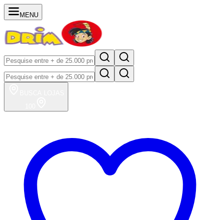
MENU
BUSCA
LOJAS
100