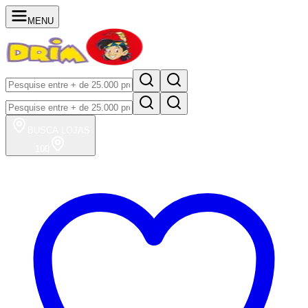
MENU
BUSCA
LOJAS
100