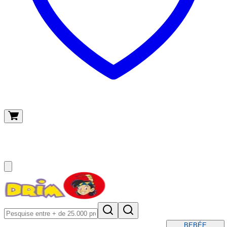
O meu carrinho
(
0
)
BEBÉ
E