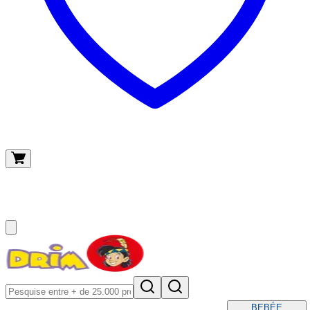
O meu carrinho
(
0
)
BEBÉ
E