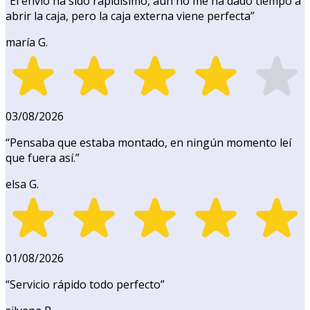
“
El envío ha sido rapidísimo, aún no me ha dado tiempo a
abrir la caja, pero la caja externa viene perfecta
”
maría G.
03/08/2026
“
Pensaba que estaba montado, en ningún momento leí
que fuera así.
”
elsa G.
01/08/2026
“
Servicio rápido todo perfecto
”