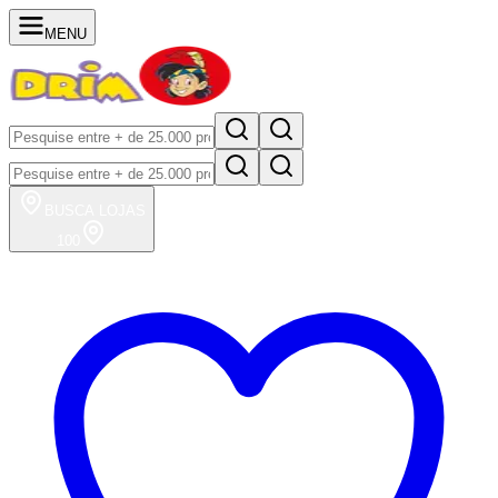
MENU
BUSCA
LOJAS
100