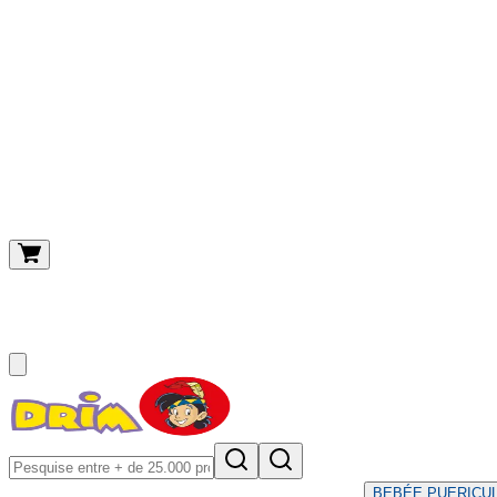
O meu carrinho
(
0
)
BEBÉ
E PUERICU